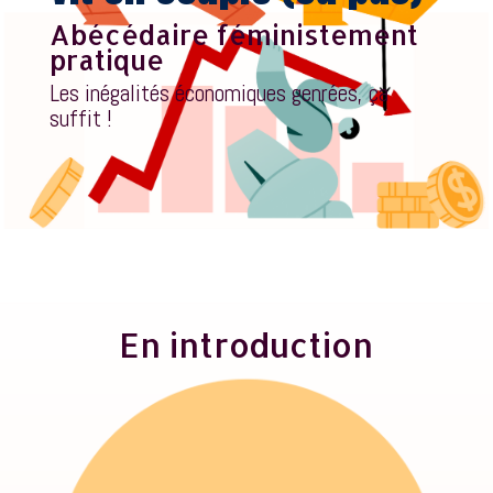
Abécédaire féministement
pratique
Les inégalités économiques genrées, ça
suffit !
En introduction