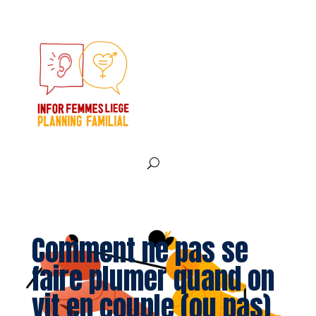
Comment ne pas se
faire plumer quand on
vit en couple (ou pas)