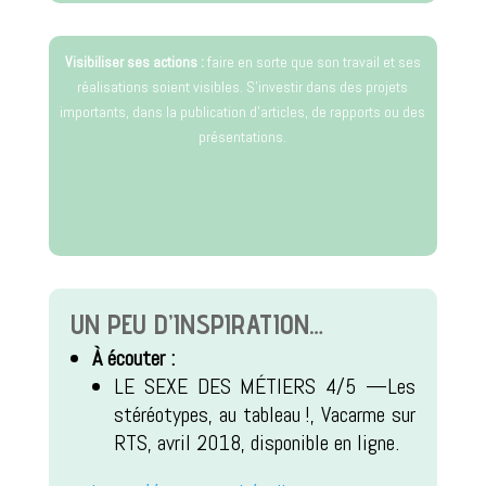
Visibiliser ses actions :
faire en sorte que son travail et ses
réalisations soient visibles. S’investir dans des projets
importants, dans la publication d’articles, de rapports ou des
présentations.
UN PEU D’INSPIRATION…
À écouter :
LE SEXE DES MÉTIERS 4/5 —Les
stéréotypes, au tableau !, Vacarme sur
RTS, avril 2018, disponible en ligne.