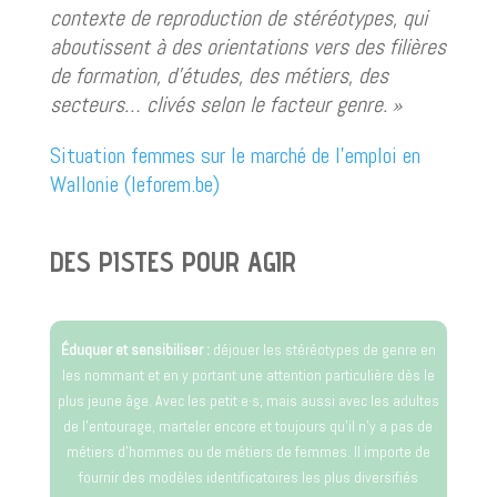
contexte de reproduction de stéréotypes, qui
aboutissent à des orientations vers des filières
de formation, d’études, des métiers, des
secteurs… clivés selon le facteur genre.
»
Situation femmes sur le marché de l’emploi en
Wallonie (leforem.be)
DES PISTES POUR AGIR
Éduquer et sensibiliser :
déjouer les stéréotypes de genre en
les nommant et en y portant une attention particulière dès le
plus jeune âge. Avec les petit·e·s, mais aussi avec les adultes
de l’entourage, marteler encore et toujours qu’il n’y a pas de
métiers d’hommes ou de métiers de femmes. Il importe de
fournir des modèles identificatoires les plus diversifiés