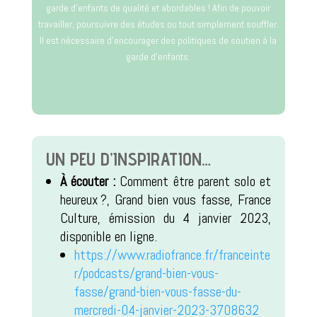
garde d’enfants de qualité et abordables ! Afin de pouvoir
travailler, poursuivre des études ou tout simplement souffler.
Il est nécessaire d’encourager des politiques de soutien à la
garde d’enfants.
UN PEU D’INSPIRATION…
À écouter :
Comment être parent solo et
heureux ?, Grand bien vous fasse, France
Culture, émission du 4 janvier 2023,
disponible en ligne.
https://www.radiofrance.fr/franceinte
r/podcasts/grand-bien-vous-
fasse/grand-bien-vous-fasse-du-
mercredi-04-janvier-2023-3708632