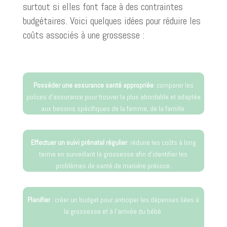
surtout si elles font face à des contraintes
budgétaires. Voici quelques idées pour réduire les
coûts associés à une grossesse :
Posséder une assurance santé appropriée
: comparer les
polices d’assurance pour trouver la plus abordable et adaptée
aux besoins spécifiques de la femme, de la famille.
Effectuer un suivi prénatal régulier
: réduire les coûts à long
terme en surveillant la grossesse afin d’identifier les
problèmes de santé de manière précoce.
Planifier
: créer un budget pour anticiper les dépenses liées à
la grossesse et à l’arrivée du bébé.