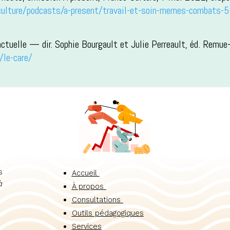
eculture/podcasts/a-present/travail-et-soin-memes-combats
ctuelle — dir. Sophie Bourgault et Julie Perreault, éd. Rem
/le-care/
s
Accueil
à
À propos
Consultations
Outils pédagogiques
Services