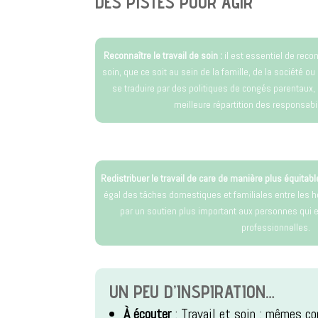
DES PISTES POUR AGIR
Reconnaître le travail de soin :
il est essentiel de recon
soin, que ce soit au sein de la famille, de la société ou s
se traduire par des politiques de congés parentaux, 
meilleure répartition des responsabil
Redistribuer le travail de care de manière plus équitabl
égal des tâches domestiques et familiales entre les
par un soutien plus important aux personnes qui e
professionnelles.
UN PEU D’INSPIRATION…
À écouter
: Travail et soin : mêmes co