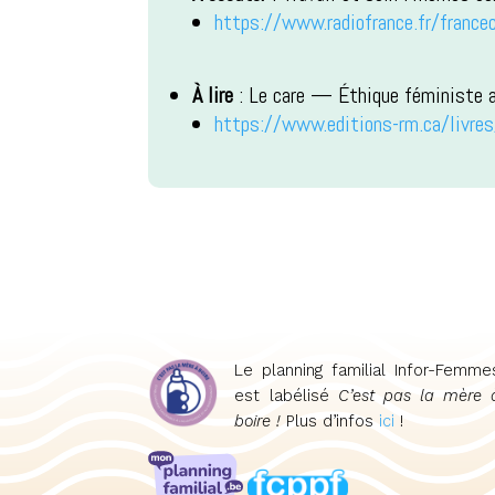
https://www.radiofrance.fr/franc
À lire
: Le care — Éthique féministe a
https://www.editions-rm.ca/livres
Le planning familial Infor-Femme
est labélisé
C’est pas la mère 
boire !
Plus d’infos
ici
!