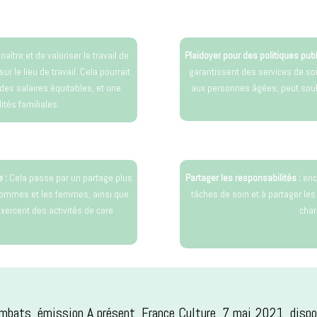
naître et de valoriser le travail de
Plaidoyer pour des politiques pub
ur le lieu de travail. Cela pourrait
garantissent des services de so
des salaires équitables, et une
aux personnes âgées, peut soul
ités familiales.
e :
Cela passe par un partage plus
Partager les responsabilités :
enc
 hommes et les femmes, ainsi que
tâches de soin et à partager les
xercent des activités de care
char
mbats, émission A présent, France Culture, 7 mai 2021, dispon