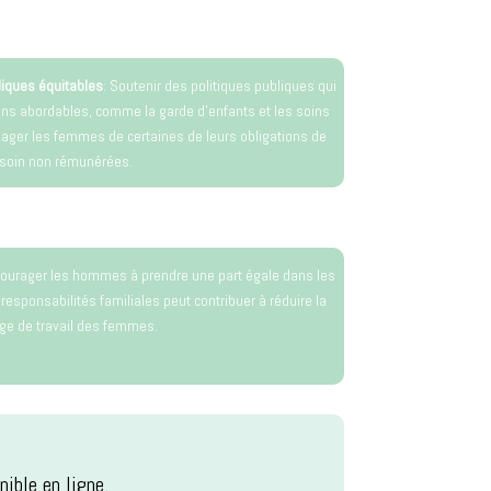
liques équitables
: Soutenir des politiques publiques qui
ins abordables, comme la garde d’enfants et les soins
ager les femmes de certaines de leurs obligations de
soin non rémunérées.
ourager les hommes à prendre une part égale dans les
 responsabilités familiales peut contribuer à réduire la
ge de travail des femmes.
ible en ligne.