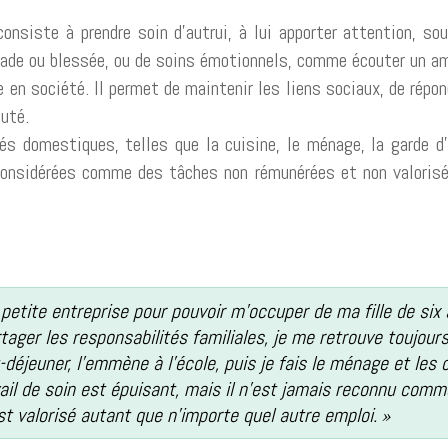
consiste à prendre soin d’autrui, à lui apporter attention, so
de ou blessée, ou de soins émotionnels, comme écouter un ami 
ie en société. Il permet de maintenir les liens sociaux, de rép
auté.
és domestiques, telles que la cuisine, le ménage, la garde d
onsidérées comme des tâches non rémunérées et non valorisé
 petite entreprise pour pouvoir m’occuper de ma fille de six 
ger les responsabilités familiales, je me retrouve toujours 
-déjeuner, l’emmène à l’école, puis je fais le ménage et les c
ail de soin est épuisant, mais il n’est jamais reconnu com
st valorisé autant que n’importe quel autre emploi. »