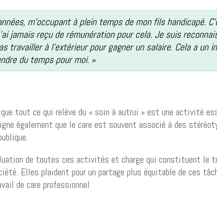
 années, m’occupant à plein temps de mon fils handicapé. C’e
’ai jamais reçu de rémunération pour cela. Je suis reconna
as travailler à l’extérieur pour gagner un salaire. Cela a un i
rendre du temps pour moi. »
que tout ce qui relève du « soin à autrui » est une activité es
uligne également que le care est souvent associé à des stéréo
publique.
uation de toutes ces activités et charge qui constituent le tr
ociété. Elles plaident pour un partage plus équitable de ces t
vail de care professionnel.