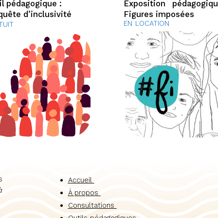
il pédagogique :
Exposition pédagogiq
quête d’inclusivité
Figures imposées
EN LOCATION
TUIT
s
Accueil
à
À propos
Consultations
Outils pédagogiques