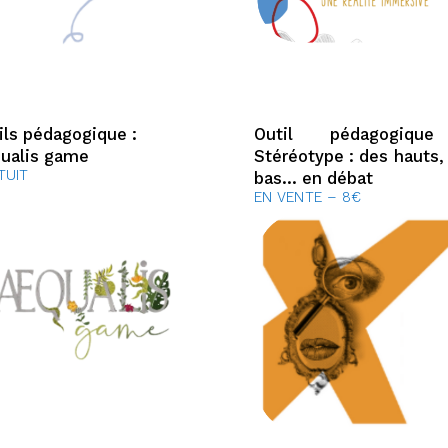
ils pédagogique :
Outil pédagogiqu
ualis game
Stéréotype : des hauts,
TUIT
bas… en débat
EN VENTE – 8€