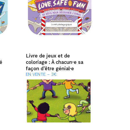
Livre de jeux et de
é
coloriage : À chacun·e sa
façon d’être génial·e
EN VENTE – 3€