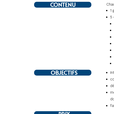
CONTENU
Chaq
1 
5 
OBJECTIFS
In
co
dé
mo
d
fa
PRIX