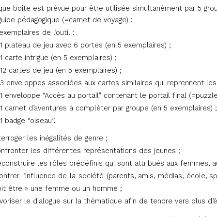
ue boite est prévue pour être utilisée simultanément par 5 grou
guide pédagogique (=carnet de voyage)
;
exemplaires de l’outil :
1 plateau de jeu avec 6 portes (en 5 exemplaires) ;
1 carte intrigue (en 5 exemplaires) ;
12 cartes de jeu (en 5 exemplaires) ;
3 enveloppes associées aux cartes similaires qui reprennent les
1 enveloppe “Accès au portail” contenant le portail final (=puzzl
1 carnet d’aventures à compléter par groupe (en 5 exemplaires) 
1 badge “oiseau”.
terroger les inégalités de genre ;
nfronter les différentes représentations des jeunes ;
construire les rôles prédéfinis qui sont attribués aux femmes, a
ntrer l’influence de la société (parents, amis, médias, école, 
oit être » une femme ou un homme ;
voriser le dialogue sur la thématique afin de tendre vers plus d’é