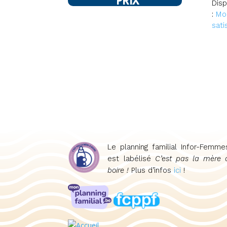
Disp
:
Mo
sati
Le planning familial Infor-Femme
est labélisé
C’est pas la mère 
boire !
Plus d’infos
ici
!