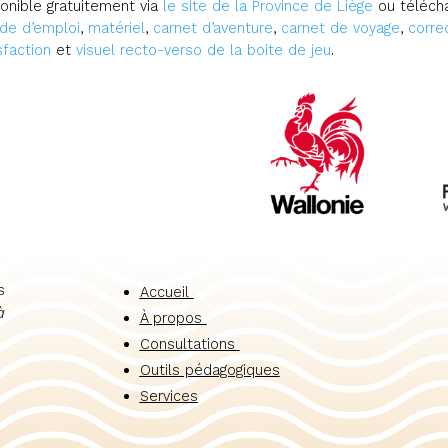
onible gratuitement via
le site de la Province de Liège
ou télécha
de d’emploi
,
matériel
,
carnet d’aventure
,
carnet de voyage
,
corre
sfaction
et
visuel recto-verso de la boite de jeu
.
s
Accueil
à
À propos
Consultations
Outils pédagogiques
Services